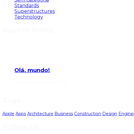
Standards
3
Superstructures
3
Technology
3
Recent Posts
Olá, mundo!
24 de janeiro de 2022
Tags
Apple
Apps
Architecture
Business
Construction
Design
Engine
Follow Us