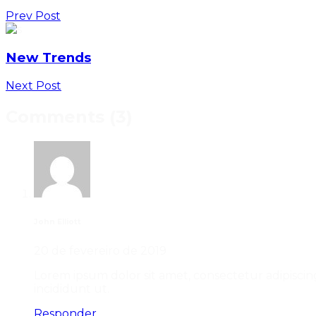
Prev Post
New Trends
Next Post
Comments (3)
John Elliott
20 de fevereiro de 2019
Lorem ipsum dolor sit amet, consectetur adipisci
incididunt ut.
Responder