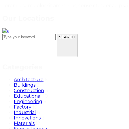
Lorem ipsum dolor sit amet eros, conse ctetuer adipisci
Our Locations
SEARCH
Categories
Architecture
6
Buildings
3
Construction
3
Educational
10
Engineering
6
Factory
10
Industrial
6
Innovations
3
Materials
12
Sem categoria
1