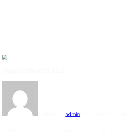
Superstructures
Written by
admin
20 de dezembro de 2
Aliquam lorem ante, dapibus in, viverra quis, feugiat 