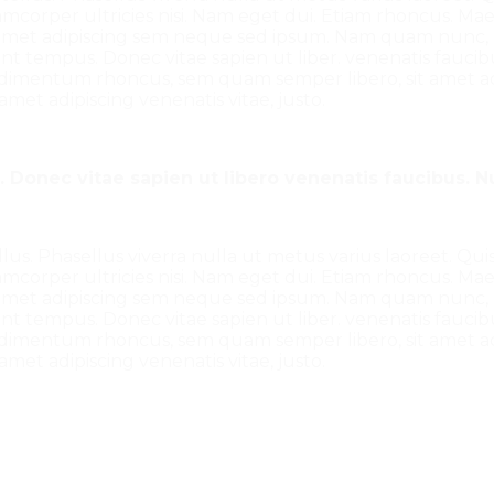
llamcorper ultricies nisi. Nam eget dui. Etiam rhoncus. M
et adipiscing sem neque sed ipsum. Nam quam nunc, bla
unt tempus. Donec vitae sapien ut liber. venenatis faucib
ndimentum rhoncus, sem quam semper libero, sit amet a
met adipiscing venenatis vitae, justo.
Donec vitae sapien ut libero venenatis faucibus. N
tellus. Phasellus viverra nulla ut metus varius laoreet. 
llamcorper ultricies nisi. Nam eget dui. Etiam rhoncus. M
et adipiscing sem neque sed ipsum. Nam quam nunc, bla
unt tempus. Donec vitae sapien ut liber. venenatis faucib
ndimentum rhoncus, sem quam semper libero, sit amet a
met adipiscing venenatis vitae, justo.