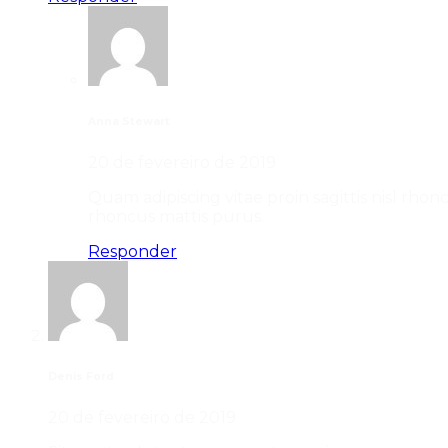
Anna Stewart
20 de fevereiro de 2019
Quam adipiscing vitae proin sagittis nisl rhon
rhoncus mattis purus.
Responder
Denis Ford
20 de fevereiro de 2019