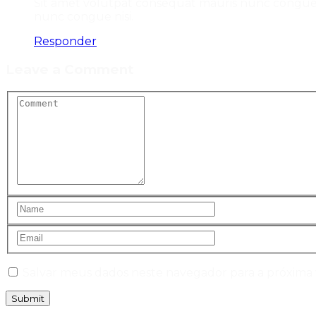
Sit amet volutpat consequat mauris nunc congue 
nunc congue nisi.
Responder
Leave a Comment
Salvar meus dados neste navegador para a próxima