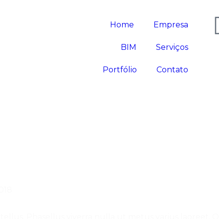
Home
Empresa
BIM
Serviços
Portfólio
Contato
018
a, tellus. Phasellus viverra nulla ut metus varius laoree