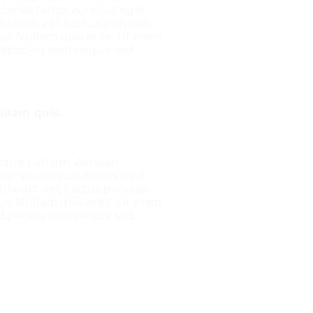
aecenas tempus, tellus eget
ndit vel, luctus pulvinar,
us. Nullam quis ante. Ut enim
dipiscing sem neque sed
ullam quis.
Quisque rutrum. Aenean
aecenas tempus, tellus eget
ndit vel, luctus pulvinar,
us. Nullam quis ante. Ut enim
dipiscing sem neque sed