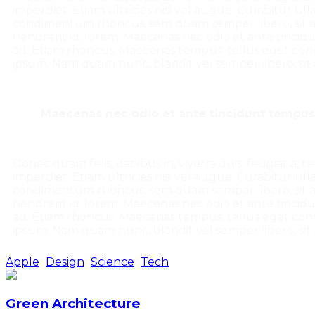
imperdiet. Etiam ultricies nisi vel augue. Curabitur u
condimentum rhoncus, sem quam semper libero, sit am
hendrerit id, lorem. Maecenas nec odio et ante tincid
ad. Etiam rhoncus. Maecenas tempus, tellus eget co
ipsum. Nam quam nunc, blandit vel semper libero, sit a
Maecenas nec odio et ante tincidunt tempus. 
Donec quam felis, dapibus in, viverra quis, feugiat a, 
imperdiet. Etiam ultricies nisi vel augue. Curabitur u
condimentum rhoncus, sem quam semper libero, sit am
hendrerit id, lorem. Maecenas nec odio et ante tincid
ad. Etiam rhoncus. Maecenas tempus, tellus eget co
ipsum. Nam quam nunc, blandit vel semper libero, sit a
Apple
/
Design
/
Science
/
Tech
Green Architecture