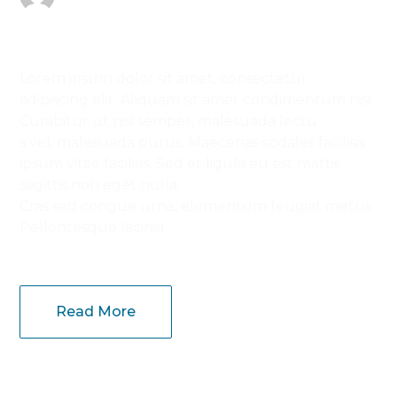
Lorem ipsum dolor sit amet, consectetur
adipiscing elit. Aliquam sit amet condimentum nisi.
Curabitur ut nisi semper, malesuada lectu
s vel, malesuada purus. Maecenas sodales facilisis
ipsum vitae facilisis. Sed et ligula eu est mattis
sagittis non eget nulla.
Cras sed congue urna, elementum feugiat metus.
Pellentesque lacinia
Read More