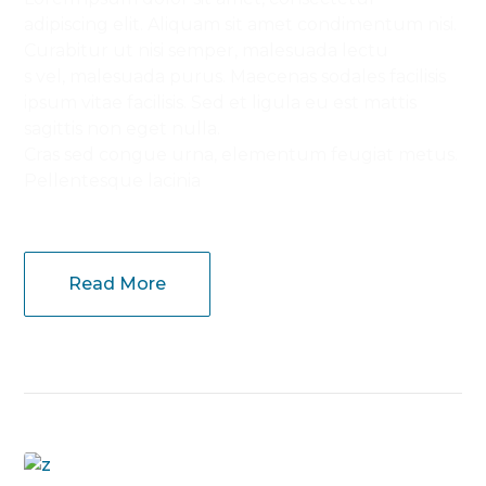
adipiscing elit. Aliquam sit amet condimentum nisi.
Curabitur ut nisi semper, malesuada lectu
s vel, malesuada purus. Maecenas sodales facilisis
ipsum vitae facilisis. Sed et ligula eu est mattis
sagittis non eget nulla.
Cras sed congue urna, elementum feugiat metus.
Pellentesque lacinia
Read More