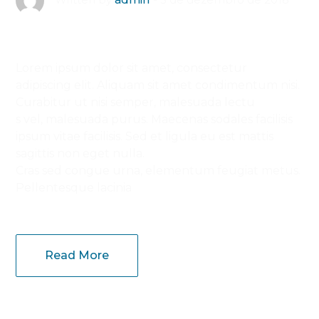
Lorem ipsum dolor sit amet, consectetur
adipiscing elit. Aliquam sit amet condimentum nisi.
Curabitur ut nisi semper, malesuada lectu
s vel, malesuada purus. Maecenas sodales facilisis
ipsum vitae facilisis. Sed et ligula eu est mattis
sagittis non eget nulla.
Cras sed congue urna, elementum feugiat metus.
Pellentesque lacinia
Read More