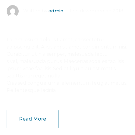
11 de dezembro de 2018
Written by
admin
Lorem ipsum dolor sit amet, consectetur
adipiscing elit. Aliquam sit amet condimentum nisi.
Curabitur ut nisi semper, malesuada lectu
s vel, malesuada purus. Maecenas sodales facilisis
ipsum vitae facilisis. Sed et ligula eu est mattis
sagittis non eget nulla.
Cras sed congue urna, elementum feugiat metus.
Pellentesque lacinia
Read More