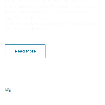
Curabitur ut nisi semper, malesuada lectu
s vel, malesuada purus. Maecenas sodales facilisis
ipsum vitae facilisis. Sed et ligula eu est mattis
sagittis non eget nulla.
Cras sed congue urna, elementum feugiat metus.
Pellentesque lacinia
Read More