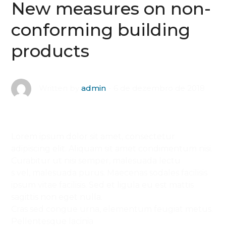
New measures on non-
conforming building
products
6 de dezembro de 2018
Written by
admin
Lorem ipsum dolor sit amet, consectetur
adipiscing elit. Aliquam sit amet condimentum nisi.
Curabitur ut nisi semper, malesuada lectu
s vel, malesuada purus. Maecenas sodales facilisis
ipsum vitae facilisis. Sed et ligula eu est mattis
sagittis non eget nulla.
Cras sed congue urna, elementum feugiat metus.
Pellentesque lacinia