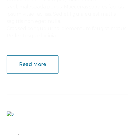
s vel, malesuada purus. Maecenas sodales facilisis
ipsum vitae facilisis. Sed et ligula eu est mattis
sagittis non eget nulla.
Cras sed congue urna, elementum feugiat metus.
Pellentesque lacinia
Read More