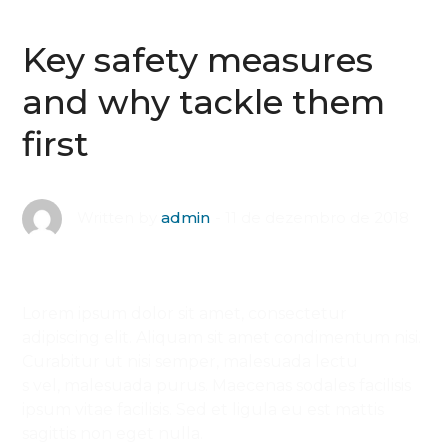
Key safety measures
and why tackle them
first
11 de dezembro de 2018
Written by
admin
Lorem ipsum dolor sit amet, consectetur
adipiscing elit. Aliquam sit amet condimentum nisi.
Curabitur ut nisi semper, malesuada lectu
s vel, malesuada purus. Maecenas sodales facilisis
ipsum vitae facilisis. Sed et ligula eu est mattis
sagittis non eget nulla.