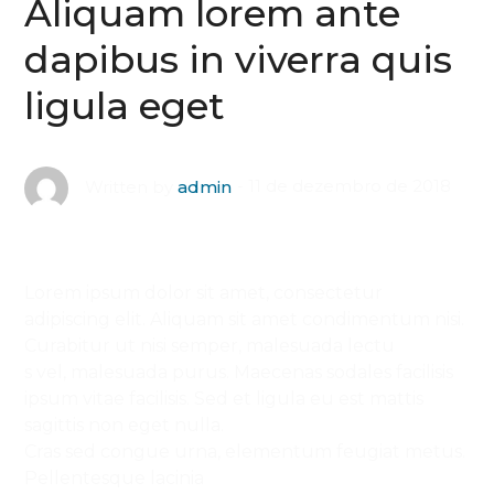
Aliquam lorem ante
dapibus in viverra quis
ligula eget
11 de dezembro de 2018
Written by
admin
Lorem ipsum dolor sit amet, consectetur
adipiscing elit. Aliquam sit amet condimentum nisi.
Curabitur ut nisi semper, malesuada lectu
s vel, malesuada purus. Maecenas sodales facilisis
ipsum vitae facilisis. Sed et ligula eu est mattis
sagittis non eget nulla.
Cras sed congue urna, elementum feugiat metus.
Pellentesque lacinia