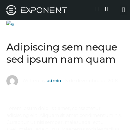
Adipiscing sem neque
sed ipsum nam quam
5 de dezembro de 2018
Written by
admin
Lorem ipsum dolor sit amet, consectetur
adipiscing elit. Aliquam sit amet condimentum nisi.
Curabitur ut nisi semper, malesuada lectu
s vel, malesuada purus. Maecenas sodales facilisis