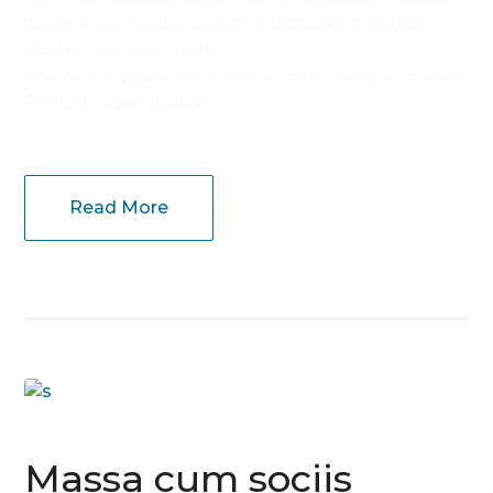
ipsum vitae facilisis. Sed et ligula eu est mattis
sagittis non eget nulla.
Cras sed congue urna, elementum feugiat metus.
Pellentesque lacinia
Read More
Massa cum sociis