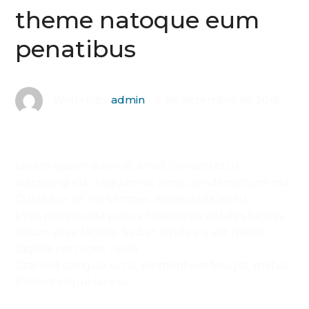
theme natoque eum
penatibus
5 de dezembro de 2018
Written by
admin
Lorem ipsum dolor sit amet, consectetur
adipiscing elit. Aliquam sit amet condimentum nisi.
Curabitur ut nisi semper, malesuada lectu
s vel, malesuada purus. Maecenas sodales facilisis
ipsum vitae facilisis. Sed et ligula eu est mattis
sagittis non eget nulla.
Cras sed congue urna, elementum feugiat metus.
Pellentesque lacinia