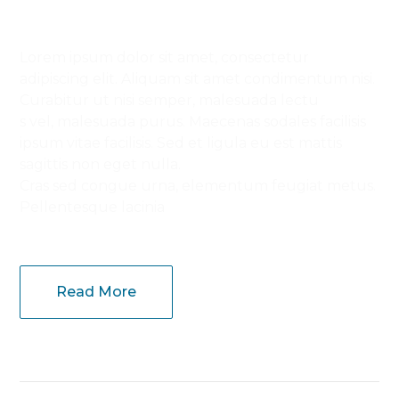
Lorem ipsum dolor sit amet, consectetur
adipiscing elit. Aliquam sit amet condimentum nisi.
Curabitur ut nisi semper, malesuada lectu
s vel, malesuada purus. Maecenas sodales facilisis
ipsum vitae facilisis. Sed et ligula eu est mattis
sagittis non eget nulla.
Cras sed congue urna, elementum feugiat metus.
Pellentesque lacinia
Read More