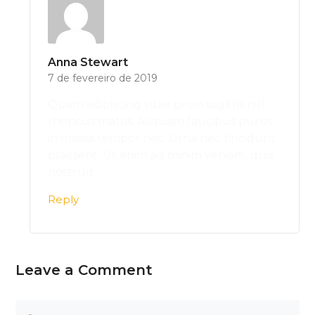
Anna Stewart
7 de fevereiro de 2019
Quam adipiscing vitae proin sagittis nisl
rhoncus mattis. Aliquam faucibus purus
in massa tempor nec. Urna nec tincidunt
praesent. Ut enim ad minim veniam, quis
nostrud.
Reply
Leave a Comment