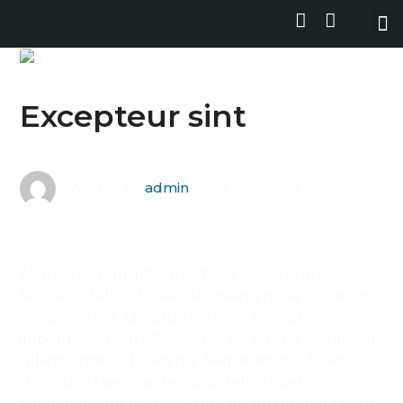
Excepteur sint
1 de janeiro de 2018
Written by
admin
Aliquam lorem ante, dapibus in, viverra quis,
feugiat a, tellus. Phasellus viverra nulla ut metus
varius laoreet. Quisque rutrum. Aenean
imperdiet. Etiam ultricies nisi vel augue. Curabitur
ullamcorper ultricies nisi. Nam eget dui. Etiam
rhoncus. Maecenas tempus, tellus eget