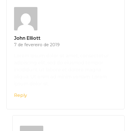
John Elliott
7 de fevereiro de 2019
Lorem ipsum dolor sit amet, consectetur
adipiscing elit, sed do eiusmod tempor
incididunt ut labore et dolore magna
aliqua. Ut enim ad minim veniam. Lorem
ipsum dolor sit.
Reply