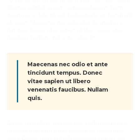
condimentum rhoncus, sem quam semper libero,
sit amet adipiscing sem neque sed ipsum. Nam
quam nunc, blandit vel, luctus pulvinar, hendrerit
id, lorem. Maecenas nec odio et ante tincidunt
tempus. Donec vitae sapien ut liber. venenatis
faucibus. Nullam quis ante. Ut enim.
Maecenas nec odio et ante
tincidunt tempus. Donec
vitae sapien ut libero
venenatis faucibus. Nullam
quis.
Donec quam felis, ultricies nec, pellentesque eu,
pretium quis, sem. Nulla consequat massa quis
enim. Donec pede justo, fringilla vel, aliquet nec,