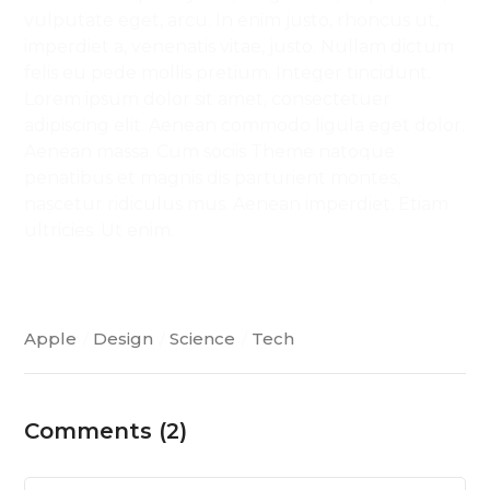
vulputate eget, arcu. In enim justo, rhoncus ut,
imperdiet a, venenatis vitae, justo. Nullam dictum
felis eu pede mollis pretium. Integer tincidunt.
Lorem ipsum dolor sit amet, consectetuer
adipiscing elit. Aenean commodo ligula eget dolor.
Aenean massa. Cum sociis Theme natoque
penatibus et magnis dis parturient montes,
nascetur ridiculus mus. Aenean imperdiet. Etiam
ultricies. Ut enim.
Apple
/
Design
/
Science
/
Tech
Comments (2)