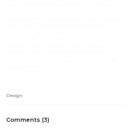
enim. Donec pede justo, fringilla vel, aliquet nec,
vulputate eget, arcu. In enim justo, rhoncus ut,
imperdiet a, venenatis vitae, justo. Nullam dictum
felis eu pede mollis pretium. Integer tincidunt.
Lorem ipsum dolor sit amet, consectetuer
adipiscing elit. Aenean commodo ligula eget dolor.
Aenean massa. Cum sociis Theme natoque
penatibus et magnis dis parturient montes,
nascetur ridiculus mus. Aenean imperdiet. Etiam
ultricies. Ut enim.
Design
Comments (3)