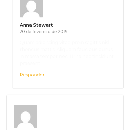
Anna Stewart
20 de fevereiro de 2019
Quam adipiscing vitae proin sagittis nisl
rhoncus mattis. Aliquam faucibus purus
in massa tempor nec. Urna nec tincidunt
praesent
Responder