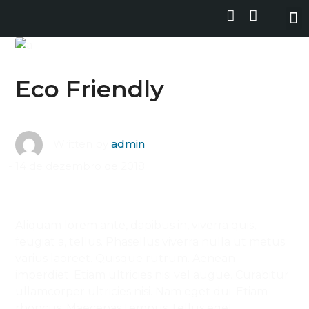
Eco Friendly
Written by
admin
14 de dezembro de 2018
Aliquam lorem ante, dapibus in, viverra quis,
feugiat a, tellus. Phasellus viverra nulla ut metus
varius laoreet. Quisque rutrum. Aenean
imperdiet. Etiam ultricies nisi vel augue. Curabitur
ullamcorper ultricies nisi. Nam eget dui. Etiam
rhoncus. Maecenas tempus, tellus eget