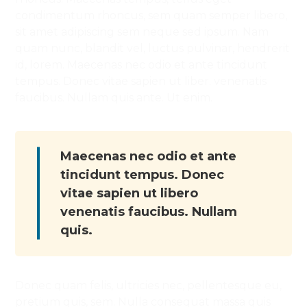
condimentum rhoncus, sem quam semper libero,
sit amet adipiscing sem neque sed ipsum. Nam
quam nunc, blandit vel, luctus pulvinar, hendrerit
id, lorem. Maecenas nec odio et ante tincidunt
tempus. Donec vitae sapien ut liber. venenatis
faucibus. Nullam quis ante. Ut enim.
Maecenas nec odio et ante
tincidunt tempus. Donec
vitae sapien ut libero
venenatis faucibus. Nullam
quis.
Donec quam felis, ultricies nec, pellentesque eu,
pretium quis, sem. Nulla consequat massa quis