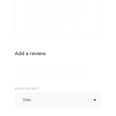
Aenean commodo ligula eget
dolor. Aenean massa. Cum sociis
Theme natoque penatibus et
magnis dis parturient montes,
nascetur ridiculus mus lorem.
Add a review
O seu endereço de e-mail não será
publicado.
Campos obrigatórios são
marcados com
*
YOUR RATING
*