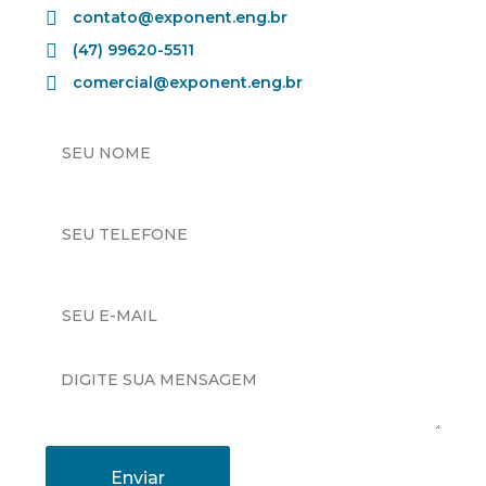
contato@exponent.eng.br
(47) 99620-5511
comercial@exponent.eng.br
Enviar