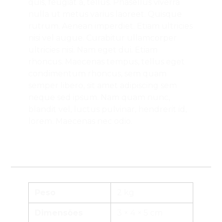
quis, feugiat a, tellus. Phasellus viverra
nulla ut metus varius laoreet. Quisque
rutrum. Aenean imperdiet. Etiam ultricies
nisi vel augue. Curabitur ullamcorper
ultricies nisi. Nam eget dui. Etiam
rhoncus. Maecenas tempus, tellus eget
condimentum rhoncus, sem quam
semper libero, sit amet adipiscing sem
neque sed ipsum. Nam quam nunc,
blandit vel, luctus pulvinar, hendrerit id,
lorem. Maecenas nec odio.
Peso
2 kg
Dimensões
3 × 4 × 5 cm