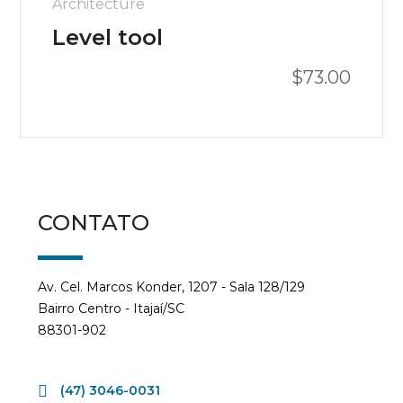
Architecture
Level tool
$
73.00
Avaliação
4.00
de 5
CONTATO
Av. Cel. Marcos Konder, 1207 - Sala 128/129
Bairro Centro - Itajaí/SC
88301-902
(47) 3046-0031