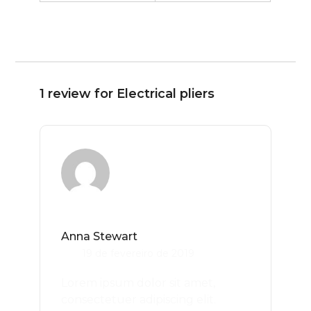
1 review for
Electrical pliers
Avaliação
5
Anna Stewart
de 5
19 de fevereiro de 2019
Lorem ipsum dolor sit amet,
consectetuer adipiscing elit.