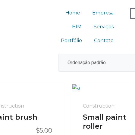
Home
Empresa
BIM
Serviços
Portfólio
Contato
nstruction
Construction
aint brush
Small paint
roller
$
5.00