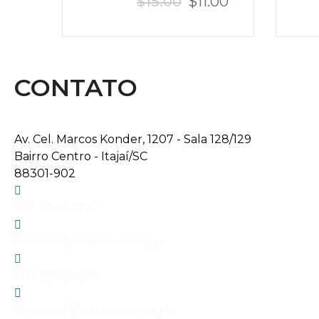
$
15.00
$
11.00
Avaliação
Ava
4.00
de 5
3.
de
CONTATO
Av. Cel. Marcos Konder, 1207 - Sala 128/129
Bairro Centro - Itajaí/SC
88301-902
(47) 3046-0031
contato@exponent.eng.br
(47) 99620-5511
comercial@exponent.eng.br